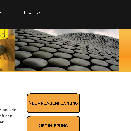
H anbietet.
nft den
er